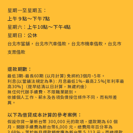
星期一至星期五：
上午９點～下午7點
星期六：
上午10點～下午4點
星期日：
公休
，
，
，
台北市當舖
台北市汽車借款
台北市機車借款
台北市
支票借款
還款期數：
最低3期-最長60期 (以月計算) 免綁約3個月~5年。
利息(以當舖法規定為準) : 月息最低1%~最高2.5%[年利率最
高30%]（提早結清以日計算，無違約金）
無任何代辦手續費、不限職業類別。
依據個人工作、薪水及各項負債授信條件不同，而有所差
異。
以下為借貸成本計算的參考案例：
假設你貸一筆新台幣 300,000 元的款項，還款期為 60 個
月，開辦手續費為新台幣6,000 元，總費用年百分率為
3.68%，等於每月還款額度應為新台幣 5,113 元，而總還款