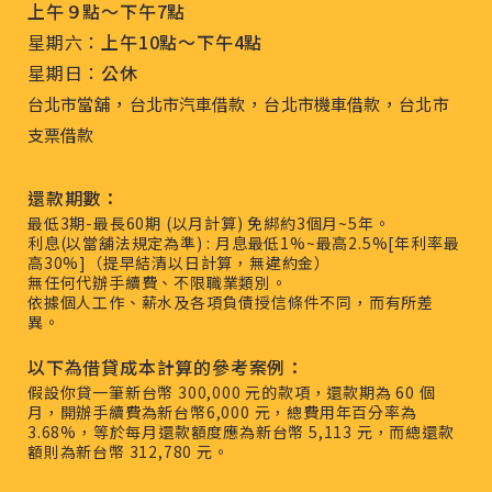
上午９點～下午7點
星期六：
上午10點～下午4點
星期日：
公休
，
，
，
台北市當舖
台北市汽車借款
台北市機車借款
台北市
支票借款
還款期數：
最低3期-最長60期 (以月計算) 免綁約3個月~5年。
利息(以當舖法規定為準) : 月息最低1%~最高2.5%[年利率最
高30%]（提早結清以日計算，無違約金）
無任何代辦手續費、不限職業類別。
依據個人工作、薪水及各項負債授信條件不同，而有所差
異。
以下為借貸成本計算的參考案例：
假設你貸一筆新台幣 300,000 元的款項，還款期為 60 個
月，開辦手續費為新台幣6,000 元，總費用年百分率為
3.68%，等於每月還款額度應為新台幣 5,113 元，而總還款
額則為新台幣 312,780 元。