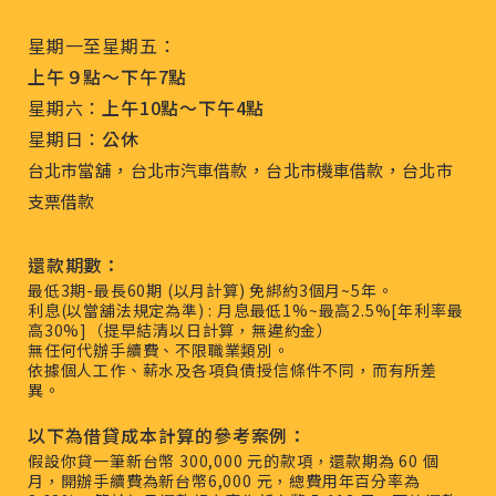
星期一至星期五：
上午９點～下午7點
星期六：
上午10點～下午4點
星期日：
公休
，
，
，
台北市當舖
台北市汽車借款
台北市機車借款
台北市
支票借款
還款期數：
最低3期-最長60期 (以月計算) 免綁約3個月~5年。
利息(以當舖法規定為準) : 月息最低1%~最高2.5%[年利率最
高30%]（提早結清以日計算，無違約金）
無任何代辦手續費、不限職業類別。
依據個人工作、薪水及各項負債授信條件不同，而有所差
異。
以下為借貸成本計算的參考案例：
假設你貸一筆新台幣 300,000 元的款項，還款期為 60 個
月，開辦手續費為新台幣6,000 元，總費用年百分率為