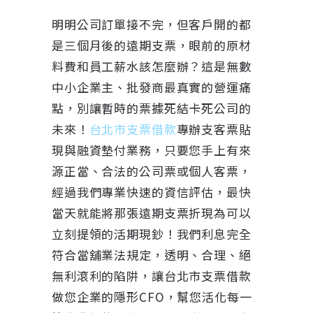
明明公司訂單接不完，但客戶開的都
是三個月後的遠期支票，眼前的原材
料費和員工薪水該怎麼辦？這是無數
中小企業主、批發商最真實的營運痛
點，別讓暫時的票據死結卡死公司的
未來！
台北市支票借款
專辦支客票貼
現與融資墊付業務，只要您手上有來
源正當、合法的公司票或個人客票，
經過我們專業快速的資信評估，最快
當天就能將那張遠期支票折現為可以
立刻提領的活期現鈔！我們利息完全
符合當舖業法規定，透明、合理、絕
無利滾利的陷阱，讓台北市支票借款
做您企業的隱形CFO，幫您活化每一