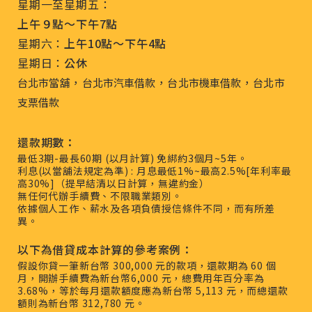
星期一至星期五：
上午９點～下午7點
星期六：
上午10點～下午4點
星期日：
公休
，
，
，
台北市當舖
台北市汽車借款
台北市機車借款
台北市
支票借款
還款期數：
最低3期-最長60期 (以月計算) 免綁約3個月~5年。
利息(以當舖法規定為準) : 月息最低1%~最高2.5%[年利率最
高30%]（提早結清以日計算，無違約金）
無任何代辦手續費、不限職業類別。
依據個人工作、薪水及各項負債授信條件不同，而有所差
異。
以下為借貸成本計算的參考案例：
假設你貸一筆新台幣 300,000 元的款項，還款期為 60 個
月，開辦手續費為新台幣6,000 元，總費用年百分率為
3.68%，等於每月還款額度應為新台幣 5,113 元，而總還款
額則為新台幣 312,780 元。