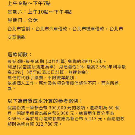
上午９點～下午7點
星期六：
上午10點～下午4點
星期日：
公休
，
，
，
台北市當舖
台北市汽車借款
台北市機車借款
台北市
支票借款
還款期數：
最低3期-最長60期 (以月計算) 免綁約3個月~5年。
利息(以當舖法規定為準) : 月息最低1%~最高2.5%[年利率最
高30%]（提早結清以日計算，無違約金）
無任何代辦手續費、不限職業類別。
依據個人工作、薪水及各項負債授信條件不同，而有所差
異。
以下為借貸成本計算的參考案例：
假設你貸一筆新台幣 300,000 元的款項，還款期為 60 個
月，開辦手續費為新台幣6,000 元，總費用年百分率為
3.68%，等於每月還款額度應為新台幣 5,113 元，而總還款
額則為新台幣 312,780 元。